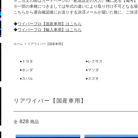
※ご注文の際はカートページの『配送設定の入力』欄にある【備考】
※一部の車種につきましては年式の違いにより取り付け不可となる場
こちらから適合確認後にお送りする決済メールが届いた後に、ご決済
◆
ワイパープロ【国産車用】はこちら
◆
ワイパープロ【輸入車用】はこちら
ホーム
>
リアワイパー【国産車用】
●トヨタ
●レクサス
●ホンダ
●マツダ
●スバル
●スズキ
リアワイパー【国産車用】
828
全
商品