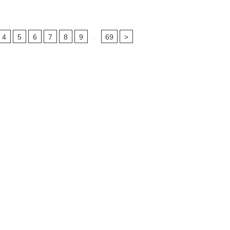
...
4
5
6
7
8
9
69
>