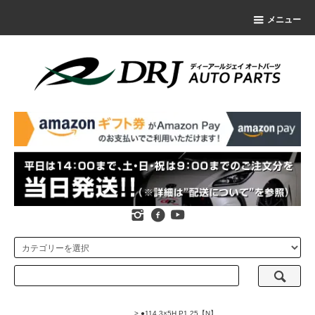
メニュー
>
●114.3×5H P1.25【N】