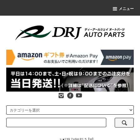
メニュー
>
●139.7×6H P1.5【H】