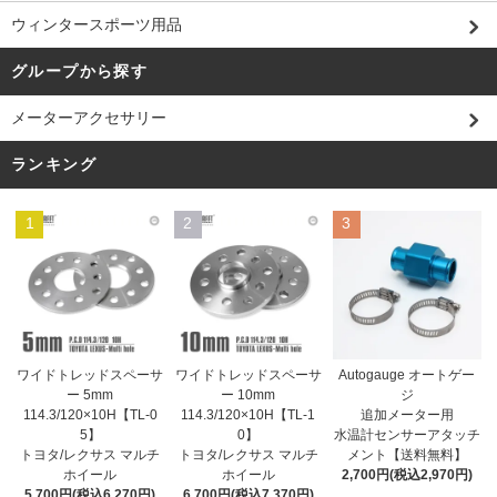
ウィンタースポーツ用品
グループから探す
メーターアクセサリー
ランキング
1
2
3
ワイドトレッドスペーサ
ワイドトレッドスペーサ
Autogauge オートゲー
ー 10mm
ー 5mm
ジ
114.3/120×10H【TL-1
114.3/120×10H【TL-0
追加メーター用
0】
5】
水温計センサーアタッチ
トヨタ/レクサス マルチ
トヨタ/レクサス マルチ
メント【送料無料】
ホイール
ホイール
2,700円(税込2,970円)
6,700円(税込7,370円)
5,700円(税込6,270円)