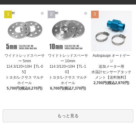
1
2
3
ワイドトレッドスペーサ
ワイドトレッドスペーサ
Autogauge オートゲー
ー 10mm
ー 5mm
ジ
114.3/120×10H【TL-1
114.3/120×10H【TL-0
追加メーター用
0】
5】
水温計センサーアタッチ
トヨタ/レクサス マルチ
トヨタ/レクサス マルチ
メント【送料無料】
ホイール
ホイール
2,700円(税込2,970円)
6,700円(税込7,370円)
5,700円(税込6,270円)
もっと見る