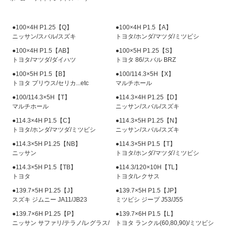
●100×4H P1.25【Q】
●100×4H P1.5【A】
ニッサン/スバル/スズキ
トヨタ/ホンダ/マツダ/ミツビシ
●100×4H P1.5【AB】
●100×5H P1.25【S】
トヨタ/マツダ/ダイハツ
トヨタ 86/スバル BRZ
●100×5H P1.5【B】
●100/114.3×5H【X】
トヨタ プリウス/セリカ...etc
マルチホール
●100/114.3×5H【T】
●114.3×4H P1.25【D】
マルチホール
ニッサン/スバル/スズキ
●114.3×4H P1.5【C】
●114.3×5H P1.25【N】
トヨタ/ホンダ/マツダ/ミツビシ
ニッサン/スバル/スズキ
●114.3×5H P1.25【NB】
●114.3×5H P1.5【T】
ニッサン
トヨタ/ホンダ/マツダ/ミツビシ
●114.3×5H P1.5【TB】
●114.3/120×10H【TL】
トヨタ
トヨタ/レクサス
●139.7×5H P1.25【J】
●139.7×5H P1.5【JP】
スズキ ジムニー JA11/JB23
ミツビシ ジープ J53/J55
●139.7×6H P1.25【P】
●139.7×6H P1.5【L】
ニッサン サファリ/テラノ/レグラス/
トヨタ ランクル(60,80,90)/ミツビシ