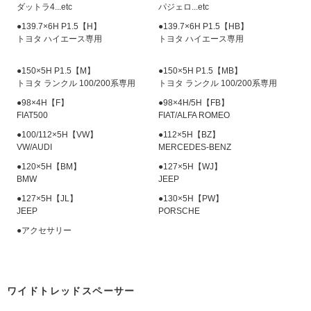
ダットラ4...etc
パジェロ...etc
●139.7×6H P1.5【H】
●139.7×6H P1.5【HB】
トヨタ ハイエース専用
トヨタ ハイエース専用
●150×5H P1.5【M】
●150×5H P1.5【MB】
トヨタ ランクル 100/200系専用
トヨタ ランクル 100/200系専用
●98×4H【F】
●98×4H/5H【FB】
FIAT500
FIAT/ALFA ROMEO
●100/112×5H【VW】
●112×5H【BZ】
VW/AUDI
MERCEDES-BENZ
●120×5H【BM】
●127×5H【WJ】
BMW
JEEP
●127×5H【JL】
●130×5H【PW】
JEEP
PORSCHE
●アクセサリー
ワイドトレッドスペーサー