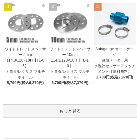
1
2
3
ワイドトレッドスペーサ
ワイドトレッドスペーサ
Autogauge オートゲー
ー 10mm
ー 5mm
ジ
114.3/120×10H【TL-1
114.3/120×10H【TL-0
追加メーター用
0】
5】
水温計センサーアタッチ
トヨタ/レクサス マルチ
トヨタ/レクサス マルチ
メント【送料無料】
ホイール
ホイール
2,700円(税込2,970円)
6,700円(税込7,370円)
5,700円(税込6,270円)
もっと見る