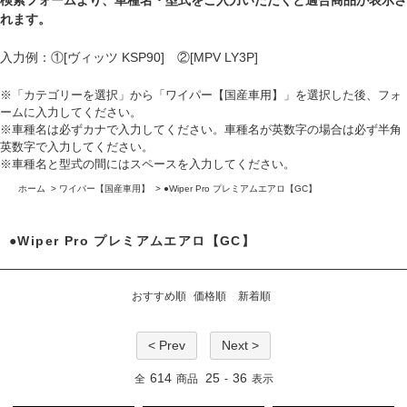
検索フォームより、車種名・型式をご入力いただくと適合商品が表示さ
れます。
入力例：①[ヴィッツ KSP90] ②[MPV LY3P]
※「カテゴリーを選択」から「ワイパー【国産車用】」を選択した後、フォ
ームに入力してください。
※車種名は必ずカナで入力してください。車種名が英数字の場合は必ず半角
英数字で入力してください。
※車種名と型式の間にはスペースを入力してください。
ホーム
>
ワイパー【国産車用】
>
●Wiper Pro プレミアムエアロ【GC】
●Wiper Pro プレミアムエアロ【GC】
おすすめ順
価格順
新着順
< Prev
Next >
614
25
36
全
商品
-
表示