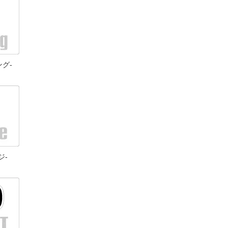
ング-
ジ-