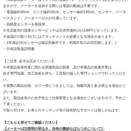
ますので、メーターを追加する際には電源の配線は不要です。
・電源線約40cm、リンク線約30cm、センサー線約195cm、センサー、メータ
ースタンド、メーターベゼルが付属しています。
・高精度センサーを新採用
※当店販売の温度センサーピッチは日本市場向けの1/8PTとなっています。
※油温計の取り付けにはアタッチメントが必要となる場合があります。
・1年保証付(センサーは保証対象外です。初期不良のみ対応致します。)
・日本語取扱説明書
【ご注意 -必ずお読みください-】
※本製品装着作業に関わる関連部品の脱着、及び本製品の装着作業は
必ず専門知識、加工技術を持ち、工具類の揃った専門ショップで行ってくださ
い。
※実際の製品仕様、カラー等につきましては、掲載写真と多少異なる場合がご
ざいます。
また、製品改良のため予告なく仕様変更となる場合がございますので、予めご
了承ください。
※取り付けや、お車とのマッチング等の技術的なサポートは致しかねます。
【こちらも併せてご確認ください】
《メーターLED照明の明るさ、光色の微妙なばらつきについて》