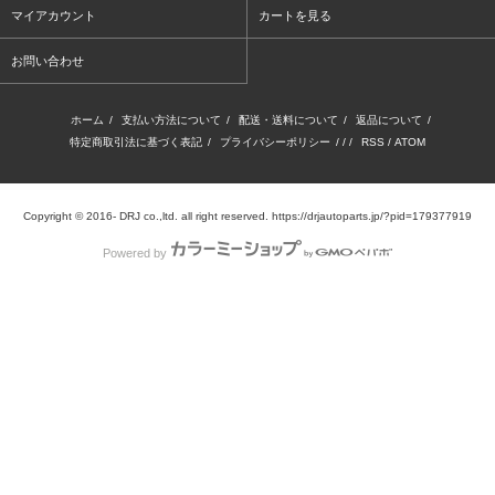
マイアカウント
カートを見る
お問い合わせ
ホーム
/
支払い方法について
/
配送・送料について
/
返品について
/
特定商取引法に基づく表記
/
プライバシーポリシー
/ / /
RSS
/
ATOM
Copyright © 2016- DRJ co.,ltd. all right reserved. https://drjautoparts.jp/?pid=179377919
Powered by