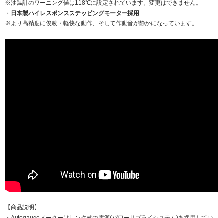
※油温計のワーニング値は118℃に設定されています。変更はできません。
・
日本製ハイレスポンスステッピングモーター採用
※より高精度に俊敏・軽快な動作、そして作動音が静かになっています。
【商品説明】
・Autogaugeメーターはリンク式の電源(パワーサプライシステム)を採用してい