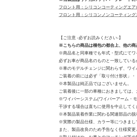
フロント用：シリコンコーティングエア
フロント用：シリコンノンコーティング
【ご注意 -必ずお読みください-】
※こちらの商品は梱包の都合上、他の商
※商品名と同車種でも年式・型式にてワ
必ずお車が商品名のものと一致している
※車のモデルチェンジに関わらず、ワイ
ご装着の前には必ず「取り付け形状」・
※本製品は純正品ではございません。
ご装着後に一部の車種におきましては、
※ワイパーシステム(ワイパーアーム・
干渉する場合は直ちに使用を中止してく
※本製品装着作業に関わる関連部品の脱
※実際の製品仕様、カラー等につきまし
また、製品改良のため予告なく仕様変更