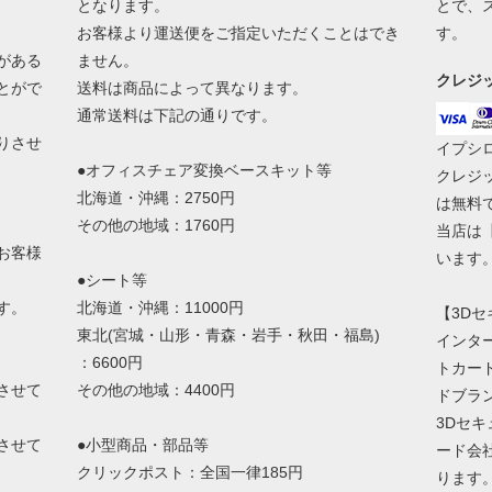
となります。
とで、
お客様より運送便をご指定いただくことはでき
す。
がある
ません。
クレジ
とがで
送料は商品によって異なります。
通常送料は下記の通りです。
りさせ
イプシ
●オフィスチェア変換ベースキット等
クレジ
北海道・沖縄：2750円
は無料
その他の地域：1760円
当店は
お客様
います
●シート等
す。
北海道・沖縄：11000円
【3D
東北(宮城・山形・青森・岩手・秋田・福島)
インタ
：6600円
トカー
させて
その他の地域：4400円
ドブラ
3Dセ
させて
●小型商品・部品等
ード会
クリックポスト：全国一律185円
ります