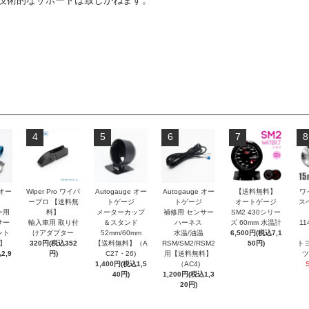
技術的なサポートは致しかねます。
4
5
6
7
8
 オー
Wiper Pro ワイパ
Autogauge オー
Autogauge オー
【送料無料】
ワ
ープロ 【送料無
トゲージ
トゲージ
オートゲージ
ス
ー用
料】
メーターカップ
補修用 センサー
SM2 430シリー
サー
輸入車用 取り付
＆スタンド
ハーネス
ズ 60mm 水温計
11
ント
けアダプター
52mm/60mm
水温/油温
6,500円(税込7,1
】
320円(税込352
【送料無料】（A
RSM/SM2/RSM2
50円)
トヨ
2,9
円)
C27・26)
用【送料無料】
ツ
1,400円(税込1,5
（AC4)
40円)
1,200円(税込1,3
20円)