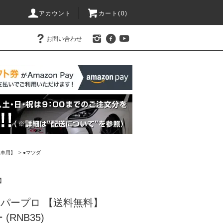
アカウント
カート(0)
お問い合わせ
産車用】
>
●マツダ
】
 ワイパープロ 【送料無料】
RNB35)