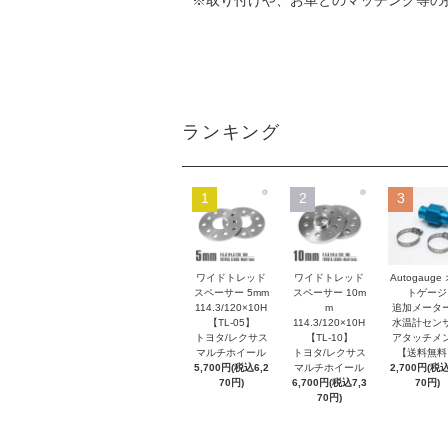
※取り付けや、お車とのマッチング等の
ランキング
1
2
3
ワイドトレッド
ワイドトレッド
Autogauge
スペーサー 5mm
スペーサー 10m
トゲージ
114.3/120×10H
m
追加メータ
【TL-05】
114.3/120×10H
水温計セン
トヨタ/レクサス
【TL-10】
アタッチメ
マルチホイール
トヨタ/レクサス
【送料無料
5,700円(税込6,2
マルチホイール
2,700円(税込
70円)
6,700円(税込7,3
70円)
70円)