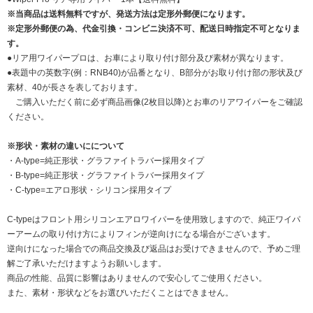
※当商品は送料無料ですが、発送方法は定形外郵便になります。
※定形外郵便の為、代金引換・コンビニ決済不可、配送日時指定不可となりま
す。
●リア用ワイパープロは、お車により取り付け部分及び素材が異なります。
●表題中の英数字(例：RNB40)が品番となり、B部分がお取り付け部の形状及び
素材、40が長さを表しております。
ご購入いただく前に必ず商品画像(2枚目以降)とお車のリアワイパーをご確認
ください。
※形状・素材の違いにについて
・A-type=純正形状・グラファイトラバー採用タイプ
・B-type=純正形状・グラファイトラバー採用タイプ
・C-type=エアロ形状・シリコン採用タイプ
C-typeはフロント用シリコンエアロワイパーを使用致しますので、純正ワイパ
ーアームの取り付け方によりフィンが逆向けになる場合がございます。
逆向けになった場合での商品交換及び返品はお受けできませんので、予めご理
解ご了承いただけますようお願いします。
商品の性能、品質に影響はありませんので安心してご使用ください。
また、素材・形状などをお選びいただくことはできません。