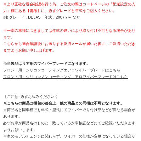
※より正確な適合確認を行う為、ご注文の際はカートページの『配送設定の入
力』欄にある【備考】に、必ずグレードと年式をご記入ください。
例) グレード：DE3AS 年式：2007.7～ など
※一部の車種につきましては年式の違いにより取り付け不可となる場合があり
ます。
こちらから適合確認後にお送りする決済メールが届いた後に、ご決済いただき
ますようお願い申し上げます。
※当製品はリア用のワイパーブレードになります。
フロント用：シリコンコーティングエアロワイパーブレードはこちら
フロント用：シリコンノンコーティングエアロワイパーブレードはこちら
【ご注意 -必ずお読みください-】
※こちらの商品は梱包の都合上、他の商品との同梱は不可となります。
※商品名と同車種でも年式・型式にてワイパー取り付け部などが異なる場合が
あります。
必ずお車が商品名のものと一致しているか車検証などにてご確認いただきます
ようお願いします。
※車のモデルチェンジに関わらず、ワイパーの仕様が変更になっている場合が