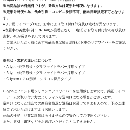
※当商品は送料無料ですが、発送方法は定形外郵便になります。
※定形外郵便の為、代金引換・コンビニ決済不可、配送日時指定不可となりま
す。
●リア用ワイパープロは、お車により取り付け部分及び素材が異なります。
●表題中の英数字(例：RNB40)が品番となり、B部分がお取り付け部の形状及び
素材、40が長さを表しております。
ご購入いただく前に必ず商品画像(2枚目以降)とお車のリアワイパーをご確認
ください。
※形状・素材の違いにについて
・A-type=純正形状・グラファイトラバー採用タイプ
・B-type=純正形状・グラファイトラバー採用タイプ
・C-type=エアロ形状・シリコン採用タイプ
C-typeはフロント用シリコンエアロワイパーを使用致しますので、純正ワイパ
ーアームの取り付け方によりフィンが逆向けになる場合がございます。
逆向けになった場合での商品交換及び返品はお受けできませんので、予めご理
解ご了承いただけますようお願いします。
商品の性能、品質に影響はありませんので安心してご使用ください。
また、素材・形状などをお選びいただくことはできません。