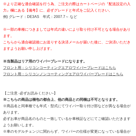
※より正確な適合確認を行う為、ご注文の際はカートページの『配送設定の入
力』欄にある【備考】に、必ずグレードと年式をご記入ください。
例) グレード：DE3AS 年式：2007.7～ など
※一部の車種につきましては年式の違いにより取り付け不可となる場合があり
ます。
こちらから適合確認後にお送りする決済メールが届いた後に、ご決済いただき
ますようお願い申し上げます。
※当製品はリア用のワイパーブレードになります。
フロント用：シリコンコーティングエアロワイパーブレードはこちら
フロント用：シリコンノンコーティングエアロワイパーブレードはこちら
【ご注意 -必ずお読みください-】
※こちらの商品は梱包の都合上、他の商品との同梱は不可となります。
※商品名と同車種でも年式・型式にてワイパー取り付け部などが異なる場合が
あります。
必ずお車が商品名のものと一致しているか車検証などにてご確認いただきます
ようお願いします。
※車のモデルチェンジに関わらず、ワイパーの仕様が変更になっている場合が