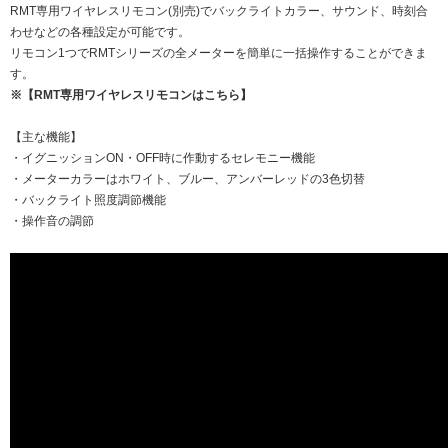
RMT専用ワイヤレスリモコン(別売)でバックライトカラー、サウンド、時刻合
わせなどの各種設定が可能です。
リモコン1つでRMTシリーズの全メーターを簡単に一括操作することができま
す。
※【RMT専用ワイヤレスリモコンはこちら】
【主な機能】
・イグニッションON・OFF時に作動するセレモニー機能
・メーターカラーはホワイト、ブルー、アンバーレッドの3色切替
・バックライト照度調節機能
・操作音の調節