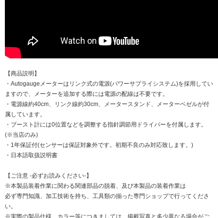
【商品説明】
・Autogaugeメーターはリンク式の電源(パワーサプライシステム)を採用してい
ますので、メーターを追加する際には電源の配線は不要です。
・電源線約40cm、リンク線約30cm、メータースタンド、メーターベゼルが付
属しています。
・ブースト計には0位置などを調整する指針調節用ドライバーを付属します。
(※当店のみ)
・1年保証付(センサーは保証対象外です。初期不良のみ対応致します。)
・日本語取扱説明書
【ご注意 -必ずお読みください-】
※本製品装着作業に関わる関連部品の脱着、及び本製品の装着作業は
必ず専門知識、加工技術を持ち、工具類の揃った専門ショップで行ってくださ
い。
※実際の製品仕様、カラー等につきましては、掲載写真と多少異なる場合がご