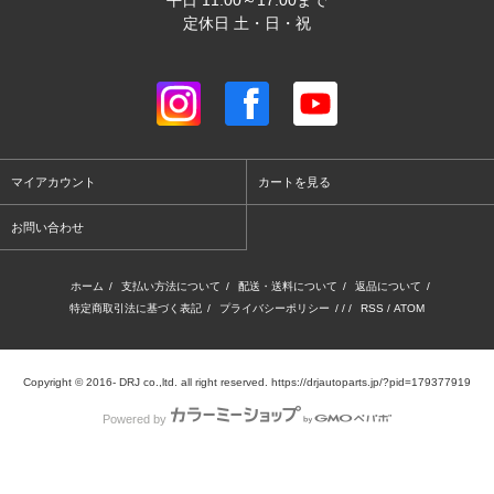
平日 11:00～17:00まで
定休日 土・日・祝
マイアカウント
カートを見る
お問い合わせ
ホーム
/
支払い方法について
/
配送・送料について
/
返品について
/
特定商取引法に基づく表記
/
プライバシーポリシー
/ / /
RSS
/
ATOM
Copyright © 2016- DRJ co.,ltd. all right reserved. https://drjautoparts.jp/?pid=179377919
Powered by