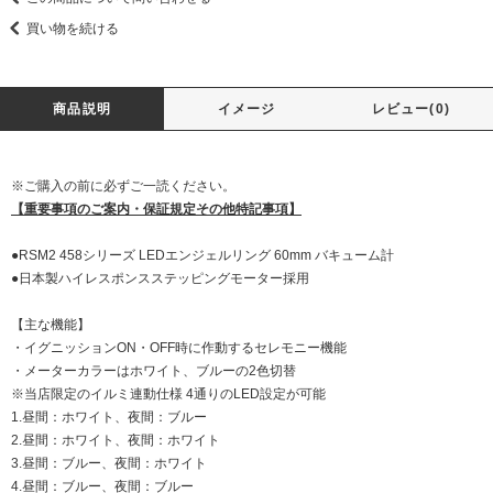
買い物を続ける
商品説明
イメージ
レビュー(0)
※ご購入の前に必ずご一読ください。
【重要事項のご案内・保証規定その他特記事項】
●RSM2 458シリーズ LEDエンジェルリング 60mm バキューム計
●日本製ハイレスポンスステッピングモーター採用
【主な機能】
・イグニッションON・OFF時に作動するセレモニー機能
・メーターカラーはホワイト、ブルーの2色切替
※当店限定のイルミ連動仕様 4通りのLED設定が可能
1.昼間：ホワイト、夜間：ブルー
2.昼間：ホワイト、夜間：ホワイト
3.昼間：ブルー、夜間：ホワイト
4.昼間：ブルー、夜間：ブルー