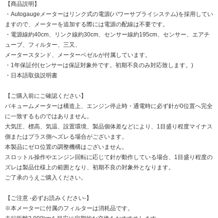
【商品説明】
・Autogaugeメーターはリンク式の電源(パワーサプライシステム)を採用してい
ますので、メーターを追加する際には電源の配線は不要です。
・電源線約40cm、リンク線約30cm、センサー線約195cm、センサー、エアチ
ューブ、フィルター、三又、
メータースタンド、メーターベゼルが付属しています。
・1年保証付(センサーは保証対象外です。初期不良のみ対応致します。)
・日本語取扱説明書
【ご購入前にご確認ください】
バキュームメーターは構造上、エンジン停止時・通電時に必ず針が0位置へ完全
に一致するものではありません。
大気圧、標高、気温、設置環境、製品個体差などにより、1目盛り程度マイナス
側またはプラス側へズレる場合がございます。
本製品にゼロ位置の調整機構はございません。
スロットル操作やエンジン回転に応じて針が動作している場合、1目盛り程度の
ズレは製品仕様上の範囲となり、初期不良の対象外となります。
ご了承のうえご購入ください。
【ご注意 -必ずお読みください-】
※本メーターに付属のフィルターは消耗品です。