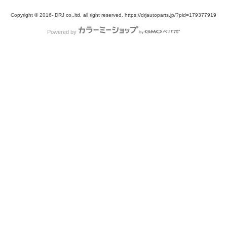
Copyright © 2016- DRJ co.,ltd. all right reserved. https://drjautoparts.jp/?pid=179377919
Powered by