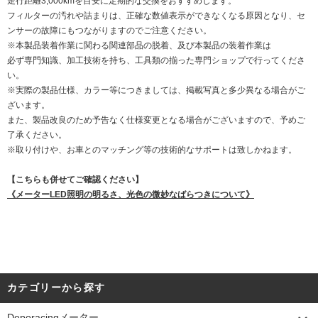
走行距離3,000kmを目安に定期的な交換をおすすめします。
フィルターの汚れや詰まりは、正確な数値表示ができなくなる原因となり、セ
ンサーの故障にもつながりますのでご注意ください。
※本製品装着作業に関わる関連部品の脱着、及び本製品の装着作業は
必ず専門知識、加工技術を持ち、工具類の揃った専門ショップで行ってくださ
い。
※実際の製品仕様、カラー等につきましては、掲載写真と多少異なる場合がご
ざいます。
また、製品改良のため予告なく仕様変更となる場合がございますので、予めご
了承ください。
※取り付けや、お車とのマッチング等の技術的なサポートは致しかねます。
【こちらも併せてご確認ください】
《メーターLED照明の明るさ、光色の微妙なばらつきについて》
カテゴリーから探す
Deporacingメーター