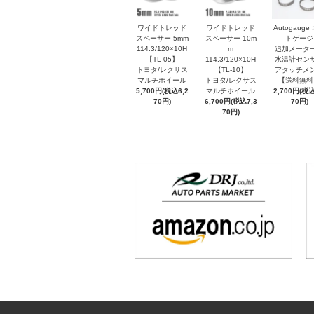
ワイドトレッド
ワイドトレッド
Autogauge
スペーサー 5mm
スペーサー 10m
トゲージ
114.3/120×10H
m
追加メータ
【TL-05】
114.3/120×10H
水温計セン
トヨタ/レクサス
【TL-10】
アタッチメ
マルチホイール
トヨタ/レクサス
【送料無料
5,700円(税込6,2
マルチホイール
2,700円(税込
70円)
6,700円(税込7,3
70円)
70円)