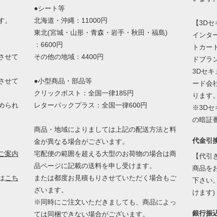
●シート等
す。
北海道・沖縄：11000円
【3D
東北(宮城・山形・青森・岩手・秋田・福島)
インタ
：6600円
トカー
させて
その他の地域：4400円
ドブラ
3Dセ
させて
●小型商品・部品等
ード会
クリックポスト：全国一律185円
ります
められ
レターパックプラス：全国一律600円
※3D
。
の暗証
商品・地域によりましては上記の配送方法と料
代金引
金が異なる場合がございます。
ご案内
宅配便の範囲を超える大型のお荷物の場合は商
【代引
品ページに記載の送料を申し受けます。
商品を
は
こち
または都度お見積もりさせていただく場合もご
下さい
ざいます。
けます
※同時にご注文いただきましても、商品によっ
銀行振
ては同梱できない場合がございます。