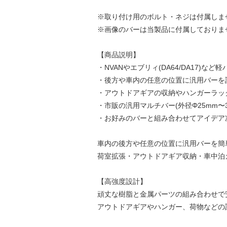
※取り付け用のボルト・ネジは付属しま
※画像のバーは当製品に付属しておりま
【商品説明】
・NVANやエブリィ(DA64/DA17)
・後方や車内の任意の位置に汎用バーを
・アウトドアギアの収納やハンガーラッ
・市販の汎用マルチバー(外径Φ25mm〜
・お好みのバーと組み合わせてアイデア
車内の後方や任意の位置に汎用バーを簡
荷室拡張・アウトドアギア収納・車中泊
【高強度設計】
頑丈な樹脂と金属パーツの組み合わせで
アウトドアギアやハンガー、荷物などの