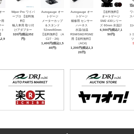
 オー
Wiper Pro ワイパ
Autogauge オー
Autogauge オー
【送料無料】
ワ
ープロ 【送料無
トゲージ
トゲージ
オートゲージ
ス
ー用
料】
メーターカップ
補修用 センサー
SM2 430シリー
サー
輸入車用 取り付
＆スタンド
ハーネス
ズ 60mm 水温計
11
ント
けアダプター
52mm/60mm
水温/油温
6,500円(税込7,1
】
320円(税込352
【送料無料】（A
RSM/SM2/RSM2
50円)
トヨ
2,9
円)
C27・26)
用【送料無料】
ツ
1,400円(税込1,5
（AC4)
40円)
1,200円(税込1,3
20円)