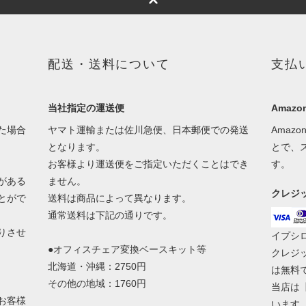
配送・送料について
支払
当社指定の運送便
Amazon
た場合
ヤマト運輸または佐川急便、日本郵便での発送
Amaz
となります。
とで、
お客様より運送便をご指定いただくことはでき
す。
がある
ません。
クレジ
とがで
送料は商品によって異なります。
通常送料は下記の通りです。
りさせ
イプシ
●オフィスチェア変換ベースキット等
クレジ
北海道・沖縄：2750円
は無料
その他の地域：1760円
当店は
お客様
います